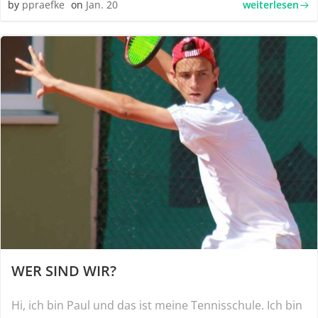
weiterlesen
by
ppraefke
on
Jan. 20
WER SIND WIR?
Hi, ich bin Paul und das ist meine Tennisschule. Ich bin