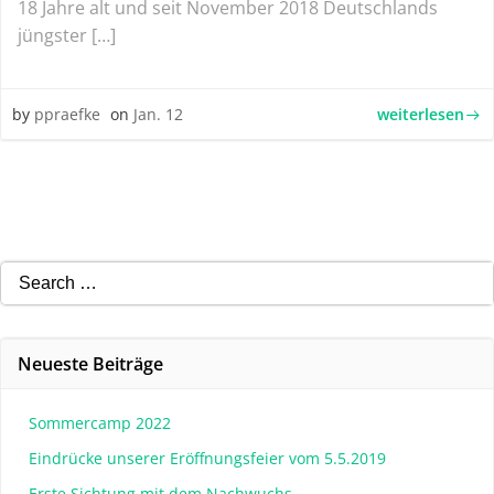
18 Jahre alt und seit November 2018 Deutschlands
jüngster […]
weiterlesen
by
ppraefke
on
Jan. 12
Search
for:
Neueste Beiträge
Sommercamp 2022
Eindrücke unserer Eröffnungsfeier vom 5.5.2019
Erste Sichtung mit dem Nachwuchs