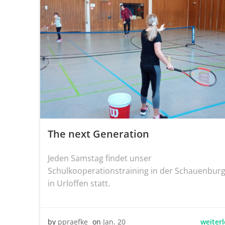
The next Generation
Jeden Samstag findet unser
Schulkooperationstraining in der Schauenburg
in Urloffen statt.
weiter
by
ppraefke
on
Jan. 20