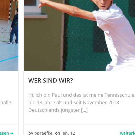
WER SIND WIR?
Hi, ich bin Paul und das ist meine Tennisschule.
halle
bin 18 Jahre alt und seit November 2018
Deutschlands jüngster […]
lesen
weiter
by
ppraefke
on
Jan. 12